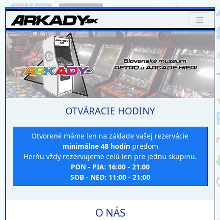
OTVÁRACIE HODINY
Otvorené máme len na základe vašej rezervácie
minimálne 48 hodín
predom
Herňu vždy rezervujeme celú len pre jednu skupinu.
PON - PIA: 16:00 - 21:00
SOB - NED: 11:00 - 21:00
O NÁS