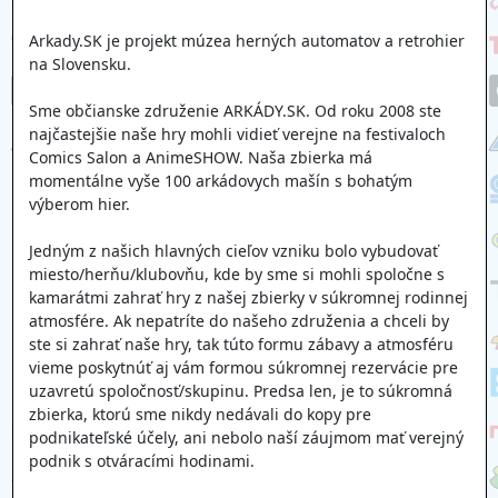
Arkady.SK je projekt múzea herných automatov a retrohier
na Slovensku.
Sme občianske združenie ARKÁDY.SK. Od roku 2008 ste
najčastejšie naše hry mohli vidieť verejne na festivaloch
Comics Salon a AnimeSHOW. Naša zbierka má
momentálne vyše 100 arkádovych mašín s bohatým
výberom hier.
Jedným z našich hlavných cieľov vzniku bolo vybudovať
miesto/herňu/klubovňu, kde by sme si mohli spoločne s
kamarátmi zahrať hry z našej zbierky v súkromnej rodinnej
atmosfére. Ak nepatríte do našeho združenia a chceli by
ste si zahrať naše hry, tak túto formu zábavy a atmosféru
vieme poskytnúť aj vám formou súkromnej rezervácie pre
uzavretú spoločnosť/skupinu. Predsa len, je to súkromná
zbierka, ktorú sme nikdy nedávali do kopy pre
podnikateľské účely, ani nebolo naší záujmom mať verejný
podnik s otváracími hodinami.