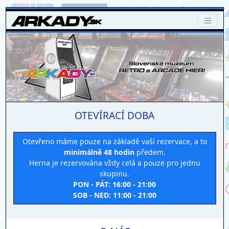
OTEVÍRACÍ DOBA
Otevřeno máme pouze na základě vaší rezervace, a to
minimálně 48 hodin
předem.
Herna je rezervována vždy celá a pouze pro jednu
skupinu.
PON - PÁT: 16:00 - 21:00
SOB - NED: 11:00 - 21:00