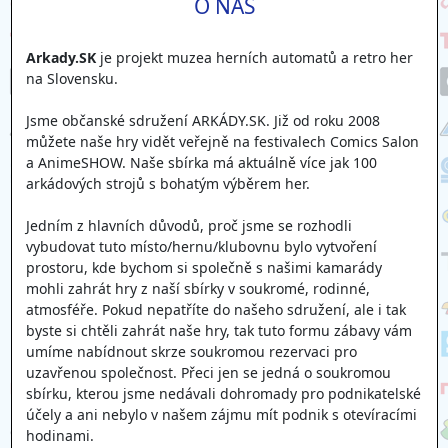
O NÁS
Arkady.SK
je projekt muzea herních automatů a retro her
na Slovensku.
Jsme občanské sdružení ARKÁDY.SK. Již od roku 2008
můžete naše hry vidět veřejně na festivalech Comics Salon
a AnimeSHOW. Naše sbírka má aktuálně více jak 100
arkádových strojů s bohatým výběrem her.
Jedním z hlavních důvodů, proč jsme se rozhodli
vybudovat tuto místo/hernu/klubovnu bylo vytvoření
prostoru, kde bychom si společně s našimi kamarády
mohli zahrát hry z naší sbírky v soukromé, rodinné,
atmosféře. Pokud nepatříte do našeho sdružení, ale i tak
byste si chtěli zahrát naše hry, tak tuto formu zábavy vám
umíme nabídnout skrze soukromou rezervaci pro
uzavřenou společnost. Přeci jen se jedná o soukromou
sbírku, kterou jsme nedávali dohromady pro podnikatelské
účely a ani nebylo v našem zájmu mít podnik s otevíracími
hodinami.